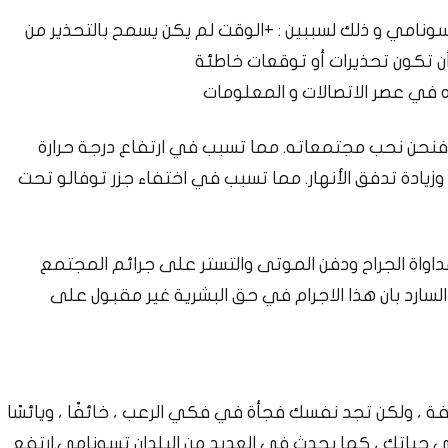
تسونامي و ذلك لسببين : +الوقت لم يكن يسمح بالتحذير من
أن تكون تحذيرات أو توقعات خاطئة
ه في عصر الاتصالات و المعلومات
 فنحن نحب مجتمعاته. مما تسبب في ارتفاع درجة حرارة
 وزيادة تدفق الأنهار. مما تسبب في اختفاء جزر توفالو تحت
داواة الجراح ودفن الموتى والتستر على جرائم المجتمع
 السارد بان هذا الاجرام في حق البشرية غير مقبول على
ة ، ولكن تجد نفسك فجأة في فكي الرعب ، خائفًا ، ويائسًا
 حياتك ، كما يحدث في العديد من البلدان تسونامي.ارتفع