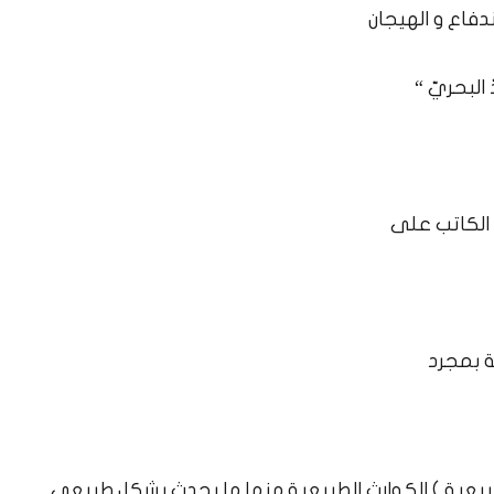
دفاع و الهيجان
البحريّ “
 الكاتب على
ة بمجرد
لطبيعية )​ الكوارث الطبيعية منها ما يحدث بشكل طبيعي