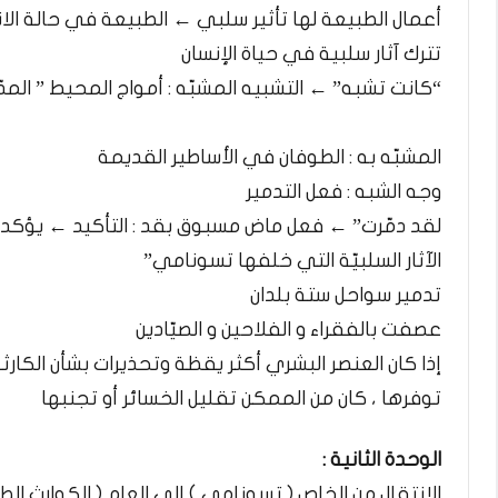
أعمال الطبيعة لها تأثير سلبي ← الطبيعة في حالة الان
تترك آثار سلبية في حياة الإنسان​
“كانت تشبه” ← التشبيه المشبّه : أمواج المحيط ” المدّ 
المشبّه به : الطوفان في الأساطير القديمة​
وجه الشبه : فعل التدمير​
لقد دمّرت” ← فعل ماض مسبوق بقد : التأكيد ← يؤكد
الآثار السلبيّة التي خلفها تسونامي”​
تدمير سواحل ستة بلدان​
عصفت بالفقراء و الفلاحين و الصيّادين​
إذا كان العنصر البشري أكثر يقظة وتحذيرات بشأن الكارث
توفرها ، كان من الممكن تقليل الخسائر أو تجنبها
الوحدة الثانية :​
الانتقال من الخاص ( تسونامي ) إلى العام ( الكوارث ا