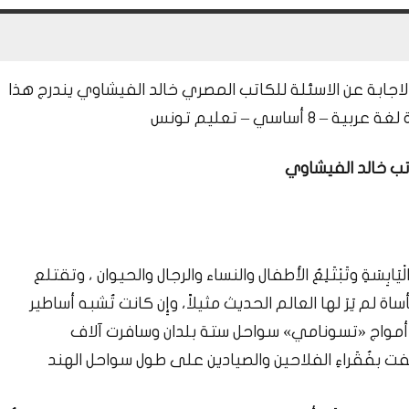
جابة عن الاسئلة للكاتب المصري خالد الفيشاوي يندرج هذا
اسي – تعليم تونس
ب خالد الفيشاوي
يَابِسَةِ وتَبْتَلِعُ الأطفال والنساء والرجال والحيوان ، وتقتلع
اة لم يَرَ لها العالم الحديث مثيلاً، وإِن كانت تُشبه أساطير
ت أمواج «تسونامي» سواحل ستة بلدان وسافرت آلاف
ت بفُقَراءِ الفلاحين والصيادين على طول سواحل الهند