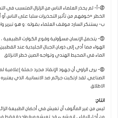
⓸-أ- لم يحذر العلماء الناس من الزلزال المتسبب في ال
الخطر +خوفهم من تأثير التحذيرات سلبا على الناس أو 
ب- يستنكر السارد موقف العلماء بقوله : و هو تبرير وا
⓹- يتحمل الإنسان مسؤولية وقوع الكوارث الطبيعية ،
الهواء مما أدى إلى ذوبان الجبال الجليدية عند القطبين
الماء في المحيط الهندي وتواجه الصين خطر الانزلاق
⓺- يرى الراوي أن جهود الإنقاذ مجرد حملة إعلامية لم
الصناعي. لقد ارتكبت جرائم ضد الانسانية، الذي يعتبره
الاطلاق
انتاج:
ليس من غير المألوف أن تعيش في أحضان الطبيعة الزائف
من أجل البقاء ، إنه شيء قد تعيشه مرة واحدة فقط في