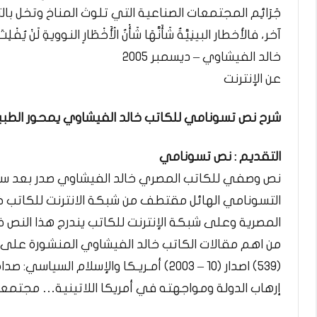
جَرَائِم المجتمعات الصناعية التي تلوث المناخ وتخل بالتوازن ال
آخر، فالأخطار البينِيَّةُ شَأَنَّهَا شَأْنُ الْأَخْطَارِ النوويةِ لَنْ يُفْلِت
خالد الفيشاوي – ديسمبر 2005
عن الإنترنت
شرح نص تسونامي للكاتب خالد الفيشاوي يمحور الطب
التقديم : نص تسونامي
نص وصفي للكاتب المصري خالد الفيشاوي صدر بعد س
التسونامي الهائل مقتطف من شبكة الانترنت للكاتب 
المصرية وعلى شبكة الإنترنت للكاتب يندرج هذا النص ضمن المحور ال
من اهم مقالات الكاتب خالد الفيشاوي المنشورة على 
إرهاب الدولة ومواجهته في أمريكا اللاتينية… مجتمع