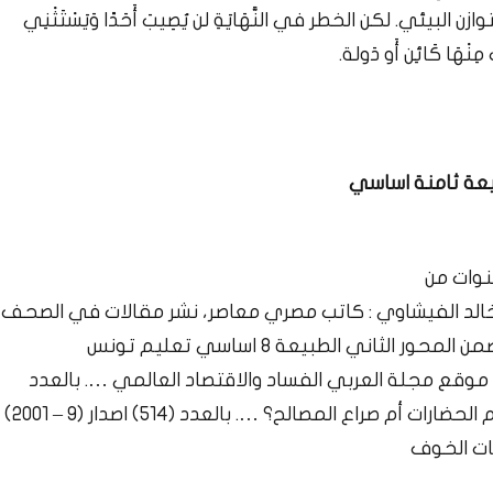
بيئي. لكن الخطر في النَّهَايَةِ لن يُصِيبَ أَحَدًا وَيَسْتَثْنِي
َ مِنْهَا كَائِن أَو دَولة.
يعة ثامنة اساسي
نوات من
خالد الفيشاوي : كاتب مصري معاصر، نشر مقالات في الصحف
ثاني الطبيعة 8 اساسي تعليم تونس
موقع مجلة العربي الفساد والاقتصاد العالمي …. بالعدد
(539) اصدار (10 – 2003) أمـريـكا والإسلام السياسي: صدام الحضارات أم صراع المصالح؟ …. بالعدد (514) اصدار (9 – 2001)
ات الخوف