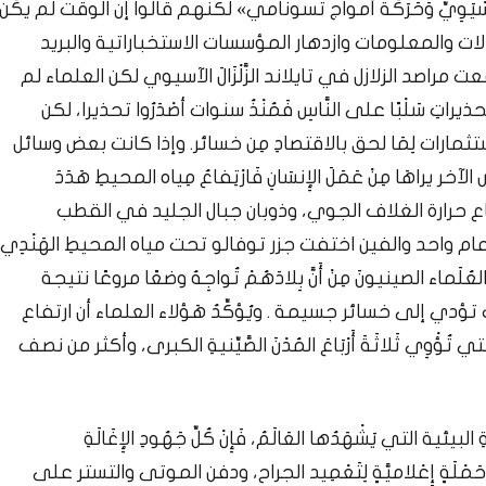
 الْأَسْيَوِيِّ وَحَرَكَة أمواج تسونامي» لكنهم قالوا إن الوقت لم يكُن
 الاتصالات والمعلومات وازدهار المؤسسات الاستخباراتية والبريد
اصد الزلازل في تايلاند الزَّلْزَالَ الآسيوي لكن العلماء لم
اتِ سَلْبًا على النَّاسِ فَمُنْذُ سنوات أصْدَرُوا تحذيرا، لكن
الاستثمارات لِمَا لحق بالاقتصادِ مِن خسائر. وإذا كانت بعض وسائل
اهَا مِنْ عَمَلَ الإِنسَانِ فَارْتِفاعُ مِياه المحيطِ هَدَدَ
ارتفاع حرارة الغلاف الجوي، وذوبان جبال الجليد في القطب
م واحد والفين اختفت جزر توفالو تحت مياه المحيطِ الهَنْدِي
َ العُلَماء الصينيونَ مِنْ أَنَّ بِلادَهُمْ تُواجِهُ وضعًا مروعًا نتيجة
نات تؤدي إلى خسائر جسيمة . ويُؤكِّدُ هَؤلاء العلماء أن ارتفاع
ُؤْوِي ثَلاثَةَ أَرْبَاعَ المُدْنَ الصَّيِّنيةِ الكبرى، وأكثر من نصف
لتي يَشْهَدُها العَالَمُ، فَإِنْ كُلِّ جَهُودِ الإِغَالَةِ
رد حَمْلَةٍ إِعْلاميَّةٍ لِتَعْمِيد الجراح، ودفن الموتى والتستر على