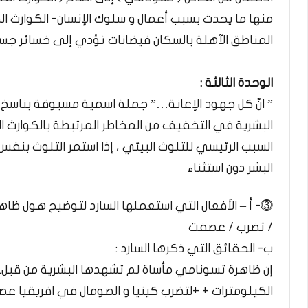
منها ما يحدث بسبب أعمال و سلوك الإنسان- الكوارث الط
المناطق الآهلة بالسكان فيضانات تؤدي إلى خسائر جس
الوحدة الثالثة :​
” انّ كل جهود الإعانة…” جملة اسمية مسبوقة بناسخ ح
البشرية في التخفيف من المخاطر المرتبطة بالكوارث ا
السبب الرئيسي للتلوث البيئي ، إذا استمر التلوث بنف
البشر دون استثناء
⓷- أ – الأفعال التي استعملها السارد لتوضيح هول ظا
/ تضرب / عصفت
ب- الحقائق التي ذكرها السارد :
إن ظاهرة تسونامي مأساة لم تشهدها البشرية من قبل
الكيلومترات + +لتضرب كينيا و الصومال في افريقيا عصف