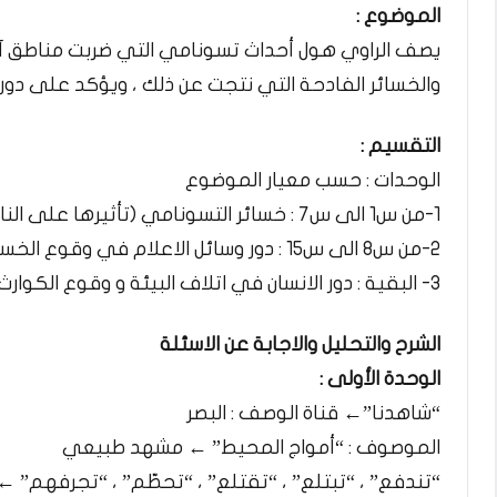
الموضوع :
يصف الراوي هول أحداث تسونامي التي ضربت مناطق آس
والخسائر الفادحة التي نتجت عن ذلك ، ويؤكد على دور 
التقسيم :
الوحدات : حسب معيار الموضوع
1-من س1 الى س7 : خسائر التسونامي (تأثيرها على الناس و على الدول
2-من س8 الى س15 : دور وسائل الاعلام في وقوع الخسائر
3- البقية : دور الانسان في اتلاف البيئة و وقوع الكوارث
الشرح والتحليل والاجابة عن الاسئلة
الوحدة الأولى :​
“شاهدنا”← قناة الوصف : البصر​
الموصوف : “أمواج المحيط” ← مشهد طبيعي​
“تندفع” ، “تبتلع” ، “تقتلع” ، “تحطّم” ، “تجرفهم” 