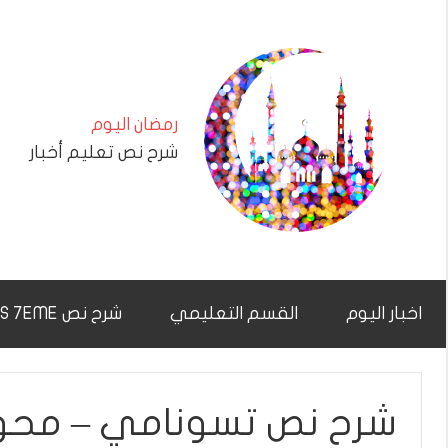
التجاوز
إلى
المحتوى
رمضان اليوم
شرح نص تعليم أخبار
اخبار اليوم
القسم التعليمي
شرح نص CHAR7NAS 7EME
شرح نص تسونامي – محور