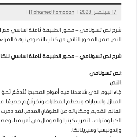
17 سبتمبر، 2023
Mohamed Ramadan
شرح نص تسونامي – محور الطبيعة ثامنة اساسي مع الا
النص ضمن المحور الثاني من كتاب النصوص نزهة القراءة لغة عربية – 8 أس
شرح نص تسونامي – محور الطبيعة ثامنة اساسي للكات
:نص تسونامي
:النص
جَاءَ اليوم الذي شاهدنا فيه أمواج المحيطِ تَنْدفَعُ نَحوَ الْ
المنازل والسيارات وتحطم القطارات وتَجْرِفُهُم جميعًا. مأس
العالم القديم وحكاياته عن الطوفانِ المدمر. لقد دمر
الكيلومترات ، لتضرب كينيا والصومال في أفريقيا، وعصف
وإندونيسيا وسيريلانكا.