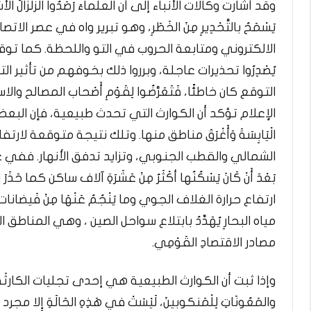
وقد أشارت وكالات الأنباء إلى أن العلماءَ رَصَدُوا الزَّلْزَالَ
يَسْمَحُ بالتَّحْدِيرِ مِنَ الخَطَرِ، وهو تبرير واه في عصر
الالكتروني ومتابعة الحروب في التو واللحظة. كما توقعت مر
يُصْدِرُوا تحذيرات عاجلة، وبرروا ذلك بخوفهم من تأثير التحذير
التوقع كان خاطئًا، فَتَعَرَّضُوا لِقَوْمِ أَصْحاب المصالح و
الإعلام تؤكد أن الكوارث التي تحدث طبيعية، فإن البعض الآخر ير
الْيَابِسَةَ وَأَغْرَقَ مناطق منها. وتلك نتيجة متوقعة ل
الشمالي والقطب الجنوبي، وتزايد تدفق الأنهار. ففي عا
بَعْدَ أَنْ كَانَ يَسْكُنُها أكْثَرُ مِنْ عَشَرَةِ آلاف ساكن كما حَذَر
ارتفاع حرارة الغلاف الجوي وما يَنْجُمُ عَنْهَا مِنْ فَيضا
مياه البحارِ يُهَدِّدُ بابتلاع سواحل الصين ، وهي المناطق التي ت
مصادر الاقتصادِ القَوْمِي.
وإذا ثبت أن الكوارث الطبيعية هي إحدى تجليات الكارثَةِ البيئية ا
والمَعُونَاتِ لِلْمَنكوبينَ، لَيْسَتْ في هَذِهِ الحَالَةِ إِلا مج