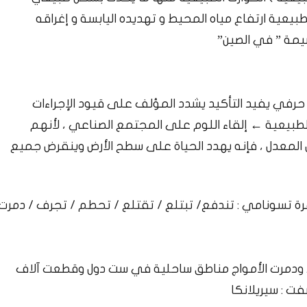
بيعية ارتفاع مياه المحيط و تهديده اليابسة و إغراقه
يمة ” في الصين”
رفي يفيد التأكيد​ يشدد المؤلف على قيود الإجراءات
لطبيعية ← إلقاء اللوم على المجتمع الصناعي ، لأنهم
س المعدل ، فإنه يهدد الحياة على سطح الأرض وينقرض جميع
هرة تسونامي : تندفع/ تبتلع / تقتلع / تحطم / تجرف / دمرت
. ودمرت الأمواج مناطق ساحلية في ست دول وقطعت آلاف
ت : سيريلانكا