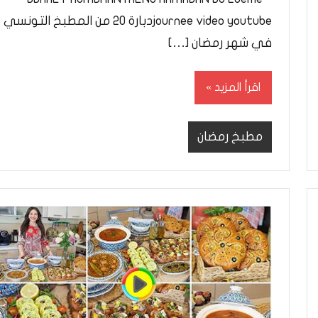
journee video youtubeدبارة 20 من المطبخ التونسي
في شهر رمضان […]
اقرأ المزيد
مطبخ رمضان