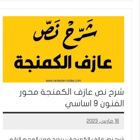
شرح نص عازف الكمنجة محور
الفنون 9 اساسي
16 مارس، 2023
Mohamed
Ramadan
شرح نص عازف الكمنجة – يندرج ضمن المحور الرابع