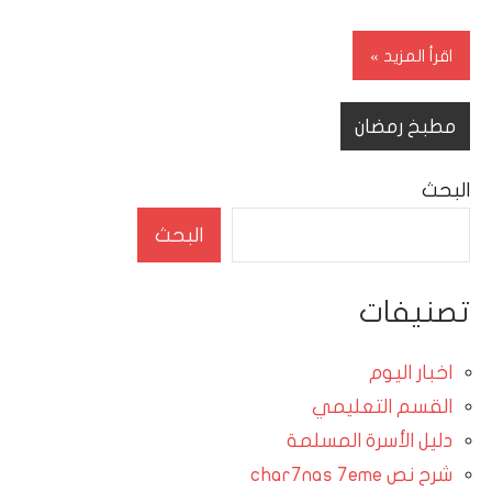
اقرأ المزيد
مطبخ رمضان
البحث
البحث
تصنيفات
اخبار اليوم
القسم التعليمي
دليل الأسرة المسلمة
شرح نص char7nas 7eme