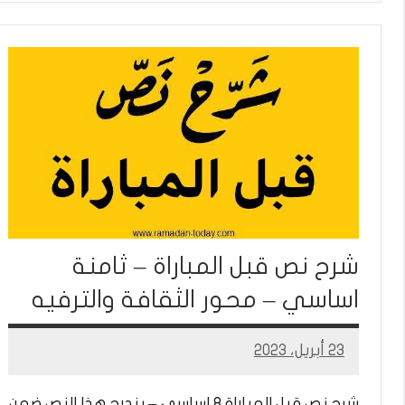
شرح نص قبل المباراة – ثامنة
اساسي – محور الثقافة والترفيه
23 أبريل، 2023
Mohamed
Ramadan
شرح نص قبل المباراة 8 اساسي – يندرج هذا النص ضمن