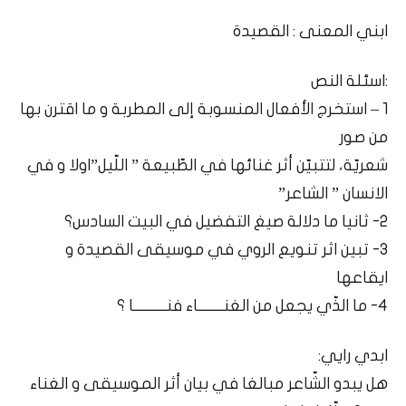
ابني المعنى : القصيدة
:اسئلة النص
1 – استخرج الأفعال المنسوبة إلى المطربة و ما اقترن بها
من صور
شعريّة، لتتبيّن أثر غنائها في الطّبيعة ” اللّيل”اولا و في
الانسان ” الشاعر”
2- ثانيا ما دلالة صيغ التفضيل في البيت السادس؟
3- تبين اثر تنويع الروي في موسيقى القصيدة و
ايقاعها
4- ما الذّي يجعل من الغنـــــــاء فنـــــــــا ؟
ابدي رايي:
هل يبدو الشّاعر مبالغا في بيان أثر الموسيقى و الغناء