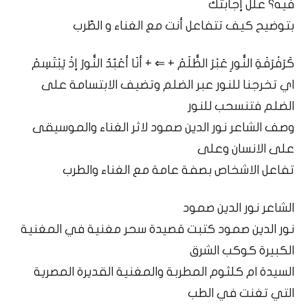
فيه؟ علّل إجابتك
بتوضيح كيف تتفاعل أنت مع الغناء و الطّرب
كَرَفْرَفَةِ النُّورِ عَبْرَ الظُّلَمْ + ⇐ + أنَا أعْبُدُ النُّورَ إذْ يَبْتَسِمْ
اي تخرجنا للنور عبر الضلم وتضيف الابتسامة على
الضلم فتنسحب للنور
وصف الشاعر نور الدين صمود لاثر الغناء والموسيقى
على الانسان وعلى
تفاعل الاشخاص بصفة عامة مع الغناء والطرب
الشاعر نور الدين صمود
نور الدين صمود كتبت قصيدة سحر مغنية في المغنية
الكبيرة كوكب الشرق
السيدة ام كلثوم المطربة والمغنية القديرة المصرية
التي تغنت في الطب