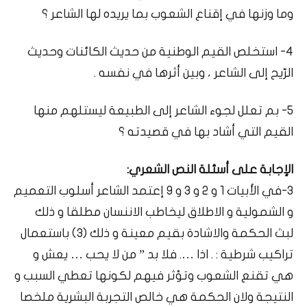
وما وزنها في إقناع الشعوب بما يريده لها الشاعر ؟
4- استخلص القيم الوطنية من حديث الكائنات وحديث
الرّيح إلى الشاعر ، وبين أثرها في نفسه .
5- بم تعلل لجوء الشاعر إلى الطبيعة ليستلهم منها
القيم التي أشاد بها في قصيدته ؟
الإجابة على أسئلة النص الشعري:
3-في الأبيات 1 و 2 و 3 و 9 إعتمد الشاعر أسلوب التعميم
و الشمولية و الاطلاق ليخاطب الاننسان مطلقا و ذلك
لبث الحكمة والاشادة بقيم معينة و ذلك (3) باستعمال
تراكيب شرطية : . اذا …. فلا بد ” من لا يحب … يعش و
هي تقنع الشعوب وتؤثر فيهم لكونها تعطي السبب و
النتيجة ولان الحكمة هي خالص التجربة البشرية ملخصا