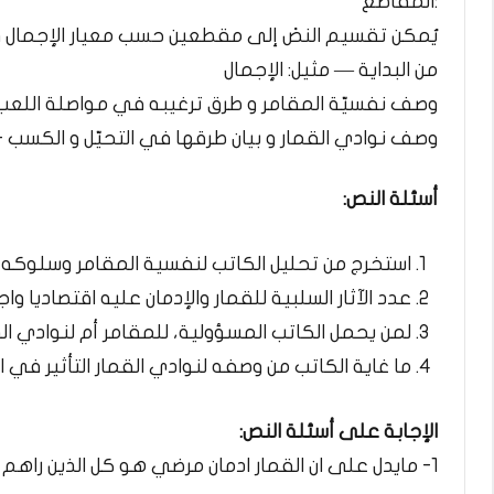
:المقاطع
يُمكن تقسيم النصْ إلى مقطعين حسب معيار الإجمال و
من البداية — مثيل: الإجمال
وصف نفسيّة المقامر و طرق ترغيبه في مواصلة اللعب
وصف نوادي القمار و بيان طرقها في التحيّل و الكسب +
أسئلة النص:
استخرج من تحليل الكاتب لنفسية المقامر وسلوكه ال
عدد الآثار السلبية للقمار والإدمان عليه اقتصاديا و
لمن يحمل الكاتب المسؤولية، للمقامر أم لنوادي الق
ما غاية الكاتب من وصفه لنوادي القمار التأثير في ا
الإجابة على أسئلة النص:
1- مايدل على ان القمار ادمان مرضي هو كل الذين راهم امامه يلعبون بعصبية و بهستريا