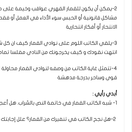
2-يمكن أن يكون للقمار القهري عواقب وخيمة على حيا
مشاكل قانونية أو الحبس سوء الأداء في العمل أو فقد 
الانتحار أو أفكار انتحارية
3-يلقي الكاتب اللوم على نوادي القمار كيف ان كل شي
انتهت نقودك و كيف يخرجونك من النادي مفلسا تمام
4-تتمثل غاية الكاتب من وصفه لنوادي القمار محاو
قوي وساحر بدرجة مدهشة
أبدي رأيي :
1- شبه الكاتب القمار في خاتمة النص بالسّراب. هل أعجبك التشبيه والصورة الناشئة عنه؟ لم؟
2-هل نجح الكاتب في تنفيرك من القمار؟ علل إجابتك