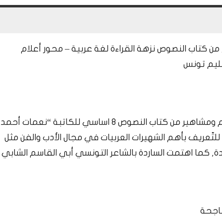
 من كتاب النصوص نزهة القراءة لغة عربية – محور أعلام
عليم تونس
نص سردي بعنوان أم كلثوم هذا يندرج ضمن محور أعلام ومشاهير من كتاب النصوص 8 اساسي للكاتبة “نعمات أحمد
لتّعريف بأهم الشهيرات العربيات في مجال الأدب والفن مثل
, كما اهتمت الساردة بالشاعر التونسي أبي القاسم الشابي
ناجحة