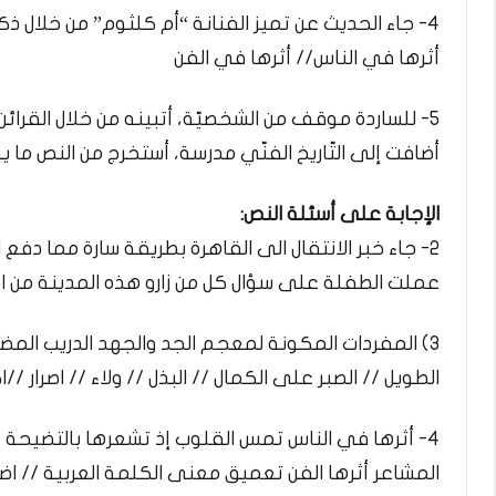
4- جاء الحديث عن تميز الفنانة “أم كلثوم” من خلال ذكر أثرها في الناس والفن أملاً الجدول التالي لبيان ذلك:
أثرها في الناس// أثرها في الفن
5- للساردة موقف من الشخصيّة، أتبينه من خلال القرائن
أضافت إلى التّاريخ الفنّي مدرسة، أستخرج من النص ما ي
الإجابة على أسئلة النص:
2- جاء خبر الانتقال الى القاهرة بطريقة سارة مما دفع 
عملت الطفلة على سؤال كل من زارو هذه المدينة من ا
3) المفردات المكونة لمعجم الجد والجهد الدريب المضن
الطويل // الصبر على الكمال // البذل // ولاء // اصرار //ا
4- أثرها في الناس تمس القلوب إذ تشعرها بالتضيحة //
المشاعر أثرها الفن تعميق معنى الكلمة العربية // 