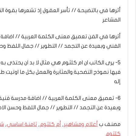
أثرها في بالتضيحة // تأسر العقول إذ تشعرها بقوة ال
المشاعر
أثرها في الفن تعميق معنى الكلمة العربية // اضافة
الفني وبعيدة عن التجمد // التطوير // جمال اللفظ وحس
5- يرى الكاتب ان ام كلثوم هي مثال لا بد ان يحتذى ب
فيها نموذج التضحية والمثابرة والعمل بكل ما اوتيت طا
إله
6- تعميق معنى الكلمة العربية // اضافة مدرسة فنية
وبعيدة عن التجمد // التطوير // جمال اللفظ وحسن الاد
مصنف ب
أعلام ومشاهير
,
أم كلثوم
,
ثامنة اساسي
,
شر
كلثوم