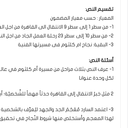
تقسيم النص:
المعيار : حسب معيار المضمون
1- من سطر 1 إلى :سطر 9 الانتقال الى القاهرة من اجل الغناء
2- من سطر 10 إلى :سطر 23 رحلة العمل الجاد من اجل النجاح
3- البقية: نجاح ام كلثوم فى مسيرتها الفنية
أسئلة النص:
1- عرف النص بثلاث مراحل من مسيرة أم كلثوم في عالم
لكل وحدة عنوانا
2 مثل خبرُ الانتقال إلى القاهرة حدثاً مهماً للشَّخصيّة؛ أبين أثر ذلك الخبر في الفتاة
3- اعتمد السارد مُعْجَمَ الجد والجهد ليُعرِّف بالشخص
لهذا المعجم وأستخلص منها شروط النّجاح في تحقيق