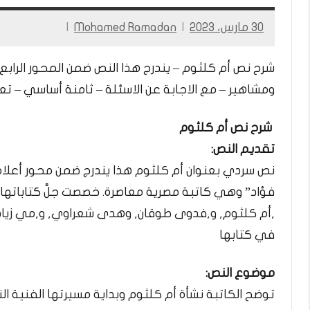
30 مارس، 2023
Mohamed Ramadan
شرح نص أم كلثوم – يندرج هذا النص ضمن المحور الرابع
ومشاهير – مع الاجابة عن الاسئلة – ثامنة أساسي – ت
شرح نص أم كلثوم
تقديم النص:
فؤاد” وهي كاتبة مصرية معاصرة. خصصت جلَّ كتاباتها ل
,أم كلثوم, و,فدوى طوقان, وهدى شعراوي, و,مي زيادة
في كتابها
موضوع النص:
توضح الكاتبة نشأة أم كلثوم وبداية مسيرتها الفنية ال