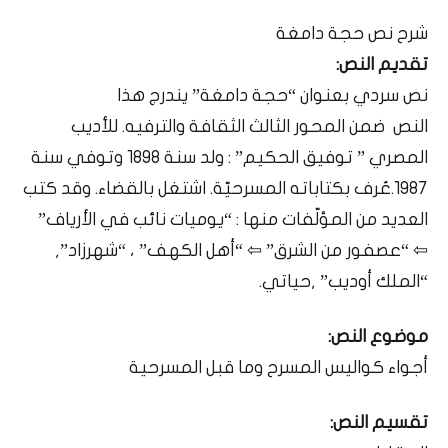
شرح نص حجة دامغة
تقديم النص:
نص سردي بعنوان “حجة دامغة” يندرج هذا
النص ضمن المحور الثالث الثقافة والترفيه. للأديب
المصري ” توفيق الحكيم” : ولد سنة 1898 وتوفي سنة
1987.عُرف بكتاباته المسرحيّة. اشتغل بالقضاء. وقد كتب
العديد من المؤلّفات منها : “يوميات نائب في الأرياف”
⇦ “عصفور من الشرق” ⇦ “أهل الكهف” ، “شهرزاد”,
“الملك أوديب” ,حياتي.
موضوع النص:
أجواء كواليس المسرح وما قبل المسرحية
تقسيم النص: