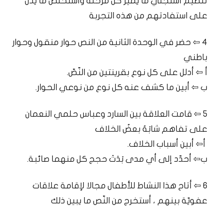
تنظيم أستجلي ما يميز كل مرحلة وأستخلص ما يدل
على استفادتهم من هذه التجربة
4 ⇦ حضر في الوحدة الثانية من النص حوار منقول وحوار
باطني
أ ⇦ أدلل على كل نوع بقرينتين من النّصّ.
ب ⇦ أبين ما كشف عنه كل نوع من نوعي الحوار.
5 ⇦ قامت العلاقة بين السارد وعباس حلمي النعمان
على تفاهم شابَهُ بعضُ الخلاف
أ⇦ أبين أسباب الخلاف.
ب⇦ أحدّد إلى أي مدى بَدَتْ حجج كل منهما صائبة.
6 ⇦ أتاح هذا النشاط للأطفال مجالا لإقامة علاقات
عفويّة بينهم ، أستخرج من النّص ما يبين ذلك