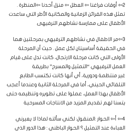
2⇦ أوقات فراغنا ⇦ العطل ⇦ منزل أحدنا ⇦المنظرة .
تمثل هذه القرائن الزمانية والمكانية الأطر التي ساعدت
الأطفال على ممارسة نشاطهم الترفيهى
3⇦مر الاطفال في نشاطهم الترفيهي بمرحلتين هما
في الحقيقة أساسيتان لكل عمل . حيث أن المرحلة
الأولى التي كانت مرحلة الارتجال، كانت تدل على قيام
العمل الترفيهي “التمثيل والمسرح” بطريقة
غير منتظمة ودورية، أي أنها كانت تكتسب الطابع
التلقائي الحيني، أما في المرحلة الثانية وعندما أعجب
الأطفال بهذا العمل، عملوا على تطويره وتنظيمه حتى
يتسنا لهم تقديم المزيد من الانتاجات المسرحية
4⇦ أ⇦ الحوار :المنقول: لكني سألته لماذا لا يعيرني
العباءة عند التمثيل ؟ الحوار الباطني : هذا الدور الذي