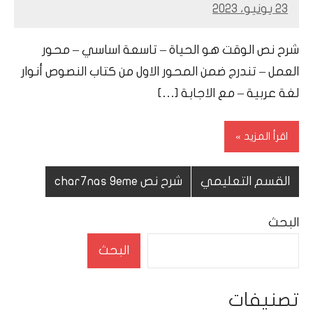
23 يونيو، 2023
Mohamed
Ramadan
شرح نص الوقت هو الحياة – تاسعة اساسي – محور
العمل – تندرج ضمن المحور الاول من كتاب النصوص أنوار
لغة عربية – مع الاجابة […]
اقرأ المزيد
القسم التعليمي
شرح نص char7nas 9eme
البحث
البحث
تصنيفات