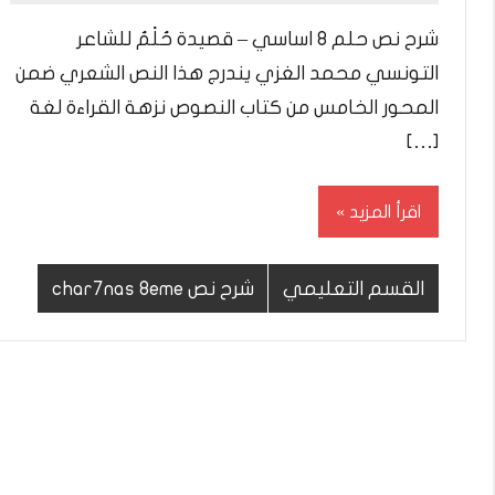
Ramadan
شرح نص حلم 8 اساسي – قصيدة حُلْمُ للشاعر
التونسي محمد الغزي يندرج هذا النص الشعري ضمن
المحور الخامس من كتاب النصوص نزهة القراءة لغة
[…]
اقرأ المزيد
القسم التعليمي
شرح نص char7nas 8eme