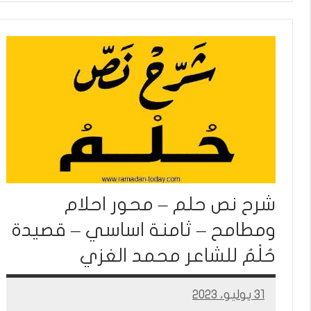
شرح نص حلم – محور احلام
ومطامح – ثامنة اساسي – قصيدة
حُلْمُ للشاعر محمد الغزي
31 يوليو، 2023
Mohamed