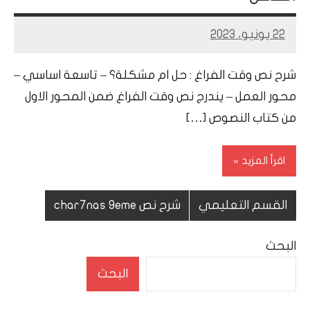
22 يونيو، 2023
Mohamed
Ramadan
شرح نص وقت الفراغ : حل ام مشكلة؟ – تاسعة اساسي –
محور العمل – يندرج نص وقت الفراغ ضمن المحور الاول
من كتاب النصوص […]
اقرأ المزيد
القسم التعليمي
شرح نص char7nas 9eme
البحث
البحث