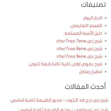
تصنيفات
اخبار اليوم
القسم التعليمي
دليل الأسرة المسلمة
شرح نص char7nas 7eme
شرح نص char7nas 8eme
شرح نص char7nas 9eme
شرح نصوص اولى ثانية ثالثة رابعة ثانوي
مطبخ رمضان
أحدث المقالات
شرح نص درع ضد التلوث – محور الطبيعة ثامنة اساسي
شرح نص تسونامي – محور الطبيعة ثامنة اساسي