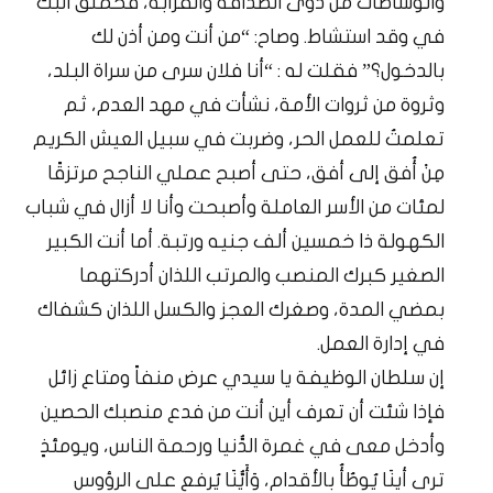
والوساطات من ذوى الصداقة والقرابة، فحملق البك
في وقد استشاط. وصاح: “من أنت ومن أذن لك
بالدخول؟” فقلت له : “أنا فلان سرى من سراة البلد،
وثروة من ثروات الأمة، نشأت في مهد العدم، ثم
تعلمتُ للعمل الحر، وضربت في سبيل العيش الكريم
مِنْ أُفق إلى أفق، حتى أصبح عملي الناجح مرتزقًا
لمئات من الأسر العاملة وأصبحت وأنا لا أزال في شباب
الكهولة ذا خمسين ألف جنيه ورتبة. أما أنت الكبير
الصغير كبرك المنصب والمرتب اللذان أدركتهما
بمضي المدة، وصغرك العجز والكسل اللذان كشفاك
في إدارة العمل.
إن سلطان الوظيفة يا سيدي عرض منفاً ومتاع زائل
فإذا شئت أن تعرف أين أنت من فدع منصبك الحصين
وأدخل معى في غمرة الدُّنيا ورحمة الناس، ويومئذٍ
ترى أينَا يُوطُأُ بالأقدام، وَأَيُّنَا يُرفع على الرؤوس