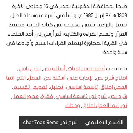
طلخا بمحافظة الدقهلية بمصر في 16 جمادى الآخرة
1303 هـ/2 إبريل 1885 م، ونشأ في أسرة متوسطة الحال،
تعمل بالزراعة. تلقى تعليمه في كتاب القرية، فحفظ
القرآن وتعلم القراءة والكتابة، ثم أرسل إلى أحد العلماء
في القرية المجاورة ليتعلم القراءات السبع وأجادها في
سنة واحدة.
مصنف ب
أحمد حسن الزيات
,
أسئلة نص
,
ابدي رايي
,
اصلاح شرح نص
,
الإجابة على أسئلة نص
,
العمل
,
انتج
,
انما
العمل اخلاق
,
تاسعة اساسي
,
تحليل
,
تقديم
,
تقسيم
,
شرح نص
,
شرح نص تاسعة اساسي
,
فقرة
,
محور العمل
,
نص انما العمل اخلاق
,
وحدات
القسم التعليمي
شرح نص char7nas 9eme