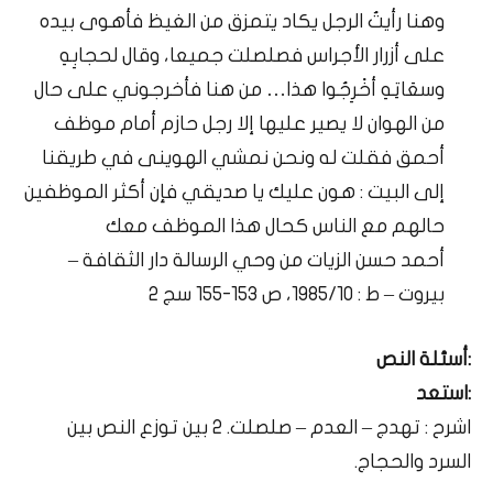
وهنا رأيتُ الرجل يكاد يتمزق من الغيظ فأهوى بيده
على أزرار الأجراس فصلصلت جميعا، وقال لحجابِهِ
وسعَاتِهِ أخْرِجُوا هذا… من هنا فأخرجوني على حال
من الهوان لا يصير عليها إلا رجل حازم أمام موظف
أحمق فقلت له ونحن نمشي الهوينى في طريقنا
إلى البيت : هون عليك يا صديقي فإن أكثر الموظفين
حالهم مع الناس كحال هذا الموظف معك
أحمد حسن الزيات من وحي الرسالة دار الثقافة –
بيروت – ط : 1985/10، ص 153-155 سج 2
:أسئلة النص
:استعد
اشرح : تهدج – العدم – صلصلت. 2 بين توزع النص بين
السرد والحجاج.