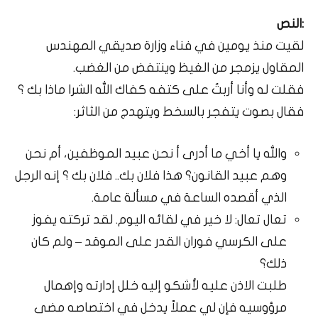
:النص
لقيت منذ يومين في فناء وزارة صديقي المهندس
المقاول يزمجر من الغيظ وينتفض من الغضب.
فقلت له وأنا أربتُ على كتفه كفاك الله الشرا ماذا بك ؟
فقال بصوت يتفجر بالسخط ويتهدج من الثاثر:
والله يا أخي ما أدرى أ نحن عبيد الموظفين، أم نحن
وهم عبيد القانون؟ هذا فلان بك.. فلان بك ؟ إنه الرجل
الذي أقصده الساعة في مسألة عامة.
تعال تعال: لا خير في لقائه اليوم. لقد تركته يفوز
على الكرسي فوران القدر على الموقد – ولم كان
ذلك؟
طلبت الاذن عليه لأشكو إليه خلل إدارته وإهمال
مرؤوسيه فإن لي عملاً يدخل في اختصاصه مضى