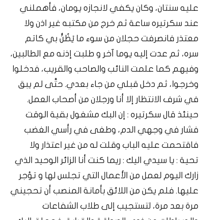
عليه سنتان، وكان يكفي لانجازه يومان، فأهملني
عند سكرتيره ساعة ثم خرج من مكتبه غير اذن ولا
معتذر فانصرفت حجلان من سوء ما يَظُنُّ بي كاتم
سره، ثم عدت إليه يوما آخر و طلبت إذنه مع الطالبين،
وفيهم كما علمت النائب والصاحب والقريب، فدخلوا
وخرجوا، ثم دخل قبلي من جاء بعدي. حتَّى لم يبق
في شرف الانتظار إلا أنا ورجلان من أصحاب العمل.
حينئذ قال سكرتيره : إن البك مشغول بقية الوقت
فشار في وجهي الدم، وطغى في رأسي الغضب
فاقتحمت عليه الباب وقلت له من غير اعتذار ولا
تحية : يا سيدي اليك : ريما كنت أنا الزائر الوحيد الذي
زارك اليوم لعمل من الأعمال التي تجلس لها و تؤجر
عليها. فلم يكن من اللائق بأمانة المنصب أن تحجيني
مرة بعد مرة، لتستجيب إلى طلاب الشفاعات