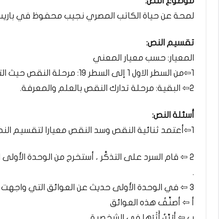
موضوع النص:
لمحة عن حياة الكاتب المصري نجيب محفوظ في باريس،
تقسيم النص:
المعيار: حسب معيار المعني
1⇦من السطر الاول 1 إلى السطر 19: مرحلة النقص حيث التعب والمشقة المادية.
2⇦ البقية: مرحلة تدارك النقص بالعلم والمعرفة.
أسئلة النص:
1⇦أعتمد ثنائية النقص وسد النقص معيارا لتقسيم النص إلى وحدتين ، وأضع لكل وحدة عنوانا.
2 ⇦ قام السرد على التذكَّر ، أستخرج من الوحدة الأولى القرائن الدالة على ذلك ، وأستجلي منها علاقة السارد بالفتي
.
3 ⇦ في الوحدة الأولى حديث عن العوائق التي واجهت الشخصية :
أ ⇦ أصنِّفُ هذه العوائق
ب ⇦ أبَيِّنُ أَثَرَها في الشخصية