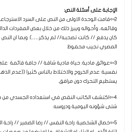
الإجابة على أسئلة النص:
2⇦قامت الوحدة الاولى من النص على السرد الاسترجاع
وقائعه، وأحواله ويبرز ذلك من خلال بعض المفردات الد
كان يدفع // كانت تصحبه// لم يذكر…..). وبما ان النص
المصري نجيب محفوظ
3⇦عوائق مادية: حياة مادية شاقة // جافة قائمة على 
نفسية: عدم الخروج والاختلاط بالناس كثيرا ((عدم الذها
يستطيع التحرك دون مرافق.
4⇦اكتشف الكاتب النقص في استعداده الجسدي من خ
شتى شؤونه اليومية ودروسه.
5⇦خصال الشخصية: راحة النفس // رضا الضمير // راحة ا
اثارة الأذى او الرثاء او الاشفاق. ما اعترضها من صعوبا