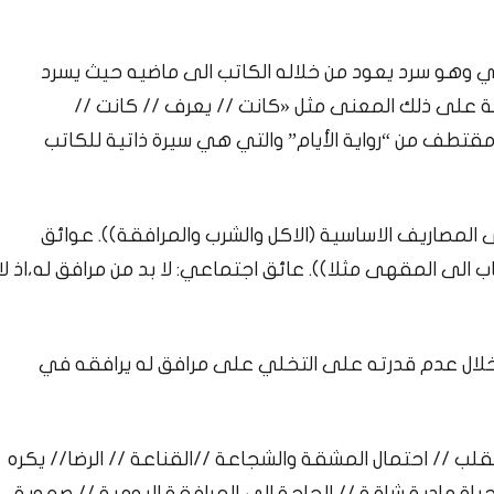
ي وهو سرد يعود من خلاله الكاتب الى ماضيه حيث يسرد
الة على ذلك المعنى مثل «كانت // يعرف // كانت //
 مقتطف من “رواية الأيام” والتي هي سيرة ذاتية للكاتب
المصاريف الاساسية (الاكل والشرب والمرافقة)). عوائق
ب الى المقهى مثلا)). عائق اجتماعي: لا بد من مرافق له،اذ لا
لال عدم قدرته على التخلي على مرافق له يرافقه في
لقلب // احتمال المشقة والشجاعة //القناعة // الرضا// يكره
ت :حياة مادية شاقة // الحاجة الى المرافقة اليومية // صعوبة