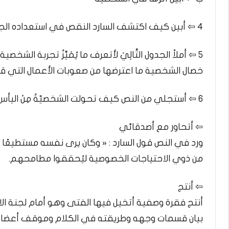
4 ⇦ أبين كيف اكتشف السارد النقص في استعداده الجسدي.
5 ⇦ أملاً الجدول التَّالِيَ لأتعرف ما يُمَيِّزُ تجربة الشخصية :
خصال الشخصية ما اعترضها من صعوبات الأعمال التي قا
6 ⇦ أستجلي من النص كيف تحولت الشخصيّةُ مِنَ اليأس إلى الأمل.
⇦ أتحاور مع أصدقائي
ورد في النص قول السارد : « وكان يرى نفسه مستطيعًا ب
من ذوي الاحتياجات الخصوصية ليُحققوا مطامحهم.
⇦ أنتج
أنتج فقرة وصفية أتخيل فيها الفتى وهو أمام لجنة الا
بيان قسمات وجهه وطريقته في الكلام وموقف أعضاء 