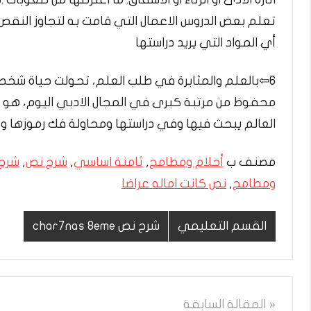
تعلم بعض الدروس الاعمال التي قامت به لتجاوز النقص:
أي المواد التي يريد دراستها
6⇦بالعلم والمثابرة في طلب العلم، تحولت حياة شخصي
محفوظ من مرتبة كبرى في المجال الادبي اليوم، هو خ
العالم يبحث فيها وفي دراستها ومحاولة فك رموزها و 
مصنف ب
أحلام ومطامح
,
ثامنة اساسي
,
شرح نص
,
شرح 
ومطامح
,
نص كانت اماله عراضا
القسم التعليمي
شرح نص char7nas 8eme
تصفّح
المقالة السابقة