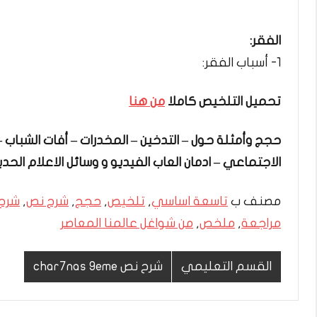
الفقر:
1- أسباب الفقر:
تحميل التلخيص كاملا
من هنا
حجج وأمثلة حول – التدخين – المخدرات – أفات الشباب –
الاجتماعي – ادمان العاب الفيديو و وسائل الاعلام ال
مصنف ب
تاسعة اساسي
,
تلخيص
,
حجج
,
شرح نص
,
شرح
مراجعة
,
ملخص
,
من شواغل عالمنا المعاصر
القسم التعليمي
شرح نص char7nas 9eme