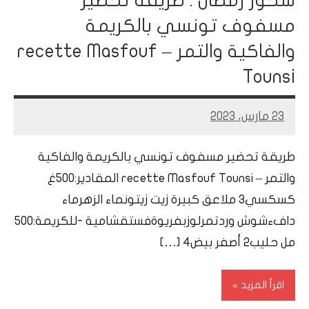
سحور رمضان : طريقة تحضير
مسفوف تونسي بالكريمة
والفاكية والتمر – recette Masfouf
Tounsi
23 مارس، 2023
Mohamed
Ramadan
طريقة تحضير مسفوف تونسي بالكريمة والفاكية
والتمر – recette Masfouf Tounsi المقادير:500غ
كسكسي3 ملاعق كبيرة زيت زيتونماء الزهرماء
دافءشوش وردتمرلوزبفريوةفستقشامية -للكريمة:500
مل حليب2 أصفر بيض4 […]
اقرأ المزيد