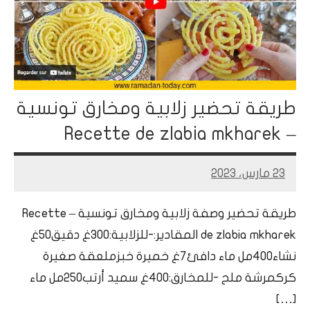
طريقة تحضير زلابية ومخارق تونسية
– Recette de zlabia mkharek
23 مارس، 2023
Mohamed
Ramadan
طريقة تحضير وصفة زلابية ومخارق تونسية – Recette
de zlabia mkharek المقادير:-للزلابية:300غ دقيق50غ
نشاء400مل ماء دافئ7غ خميرة خبزملعقة صغيرة
كركمرشة ملح -للمخارق:400غ سميد أرتب250مل ماء
[…]