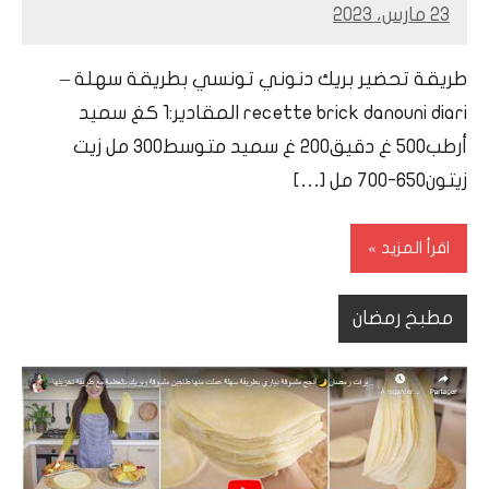
23 مارس، 2023
Mohamed
Ramadan
طريقة تحضير بريك دنوني تونسي بطريقة سهلة –
recette brick danouni diari المقادير:1 كغ سميد
أرطب500 غ دقيق200 غ سميد متوسط300 مل زيت
زيتون650-700 مل […]
اقرأ المزيد
مطبخ رمضان