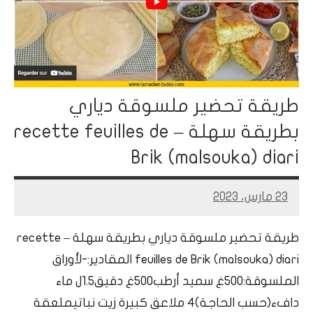
طريقة تحضير ملسوقة دياري
بطريقة سهلة – recette feuilles de
Brik (malsouka) diari
23 مارس، 2023
Mohamed
Ramadan
طريقة تحضير ملسوقة دياري بطريقة سهلة – recette
feuilles de Brik (malsouka) diari المقادير:-لأوراق
الملسوقة:500غ سميد أرطب500غ دقيق1.5ل ماء
دافء(حسب الحاجة)4 ملاعق كبيرة زيت نباتيملعقة