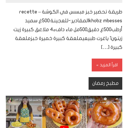
Ramadan
طريقة تحضير خبز مبسس في الكوشة – recette
khobz mbessesالمقادير:-للعجينة:500غ سميد
أرطب500غ دقيق500مل ماء دافء4 ملاعق كبيرة زيت
زيتون1 ياغرت طبيعيملعقة كبيرة خميرة خبزملعقة
كبيرة […]
اقرأ المزيد
مطبخ رمضان