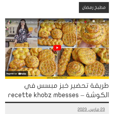
مطبخ رمضان
طريقة تحضير خبز مبسس في
الكوشة – recette khobz mbesses
23 مارس، 2023
Mohamed