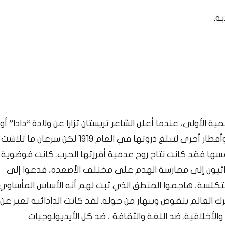
ة.
ة الأولى، عندما أعلن الشاعر تريستان تزارا عن ولادة “دادا” أو
“الدادائية” في زيوريخ سنة 1916 ثم انتقلت إلى فرنسا وأقطار أخرى لتبلغ ذروتها في العام 1919 لكن سرعان ما تلاشت
 فقد كانت نتاج روح عدمية أفرزتها الحرب. كانت فوضوية،
دائيون إلى ممارسة الهدم على مختلف الأصعدة، فدعوا إلى
المتكلسة، هاجموا المنطق الذي ثبت لهم أنه الأساس المأساوي
ك العالم يتقوض وينهار من حوله. لقد كانت الدادائية تعبر عن
والأخلاقية. ضد اللغة والثقافة ، ضد كل الأيديولوجيات