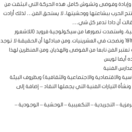
 وإبادة وفوضى وتشوش كامل. هذه الحركة التي انبثقت من
ج الحرب ببشاعتها ووحشيتها، لا يستحق الفن… لذلك أرادت
قالت أن دادا تدمر كل شي….
ائية، واستمدت تصورها من سيكولوجية فرويد (اللاشعور
والعقل الباطن والأحلام. وظهرت هذه الحركة في سنة 1919 ونضجت في العشرينيات. ومن مبادئها أن الحقيقة لا توجد
 تعتبر الفن نابعا من الفوضى والهذيان. ومن المنظرين لهذا
ده أيضا لويس
دارس الفنية
ياسية والاقتصادية والاجتماعية والثقافية) وبظروف البيئة
نشأة التيارات الفنية التي يجملها النقاد – إضافة إلى
رمزية – التجريدية – التكعيبية – الوحشية – الوجودية –