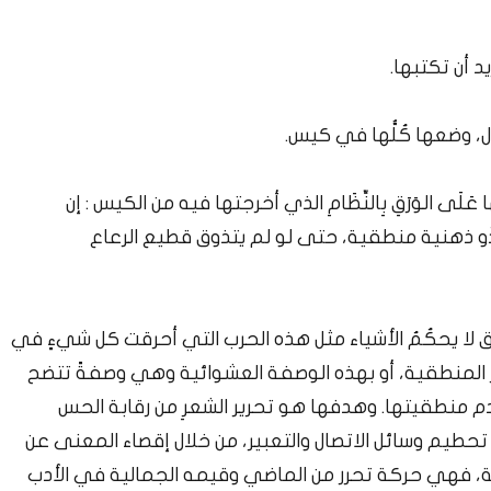
د أن تكتبها.
، وضعها كُلُّها في كيس.
َى الوَرَقِ بِالنِّظَامِ الذي أخرجتها فيه من الكيس : إن
يل ذُو ذهنية منطقية، حتى لو لم يتذوق قطيع الرعاع
طق لا يحكُمُ الأشياء مثل هذه الحرب التي أحرقت كل شيءٍ في
ير المنطقية، أو بهذه الوصفة العشوائية وهي وصفةً تتضح
دم منطقيتها. وهدفها هو تحرير الشعرِ من رقابة الحس
تحطيم وسائل الاتصال والتعبير، من خلال إقصاء المعنى عن
دائية، فهي حركة تحرر من الماضي وقيمه الجمالية في الأدب