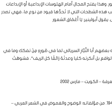
ر. وهذا يفتح المجال أمام الهلوسات الإبداعية أو الإبداعات
ب هذه الشطحات التي لا تَحدُّها قيود من نوع ما، فهي تصدر
ل أبولينير: يَا أَعْمَاق الشعور
هم أبا التَّيَّارِ السريالي لما في صُورِهِ مِنْ تفكك وما في
واقع بل أنكرته كليا وعدتْهُ زائفًا كل الريف”، فشوهَتْ
د. عبد الرحمان القعود كاتب وناقد سعودي ولد سنة 1943. من مؤلفاته: الوضوح والغموض في الشعر العربي –