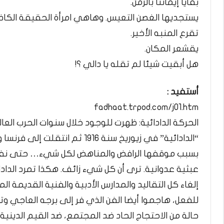
بقايا إيماننا بالزمن.
يستجديها الغصن التعيس. وهاهي امرأة الحقيقة الكاذب
تقرع المنبه الأخير.
يقشعر المكان.
هل أبقيت شيئا لم تقله يا دالي ؟!
أستفيد :
fadhaat.trpod.com/j01.htm
الحركة الدادائية: ظهرت للوجود خلال سنوات الحرب العالمي
بسبب موقفها الرافض والمناهض لكل شيء… حتى نفسها
عبثية عدوانية. ترى أن كل شيء زائف. هكذا تمرد الدا
إلغاء كل التقاليد والمدارس الأدبية والفنية القديمة 
للفعل، هاجموا أيضا الفن الذي فر إلى برجه العاجي وتر
حالة من الاحتجاج الحاد ضد المجتمع، ضد القيم الدينية 