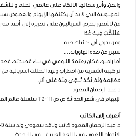
والفن. وأبرز سماتها الاتكاء على عالمي الحلم واللأشعُو
المهلوسة التي لا بد أن يكتنفها الإيهام والغموض بسب
من لاشعور يحرص السرياليون على تحريره إلى أبعد مدى. يقو
سَنُنَقِّبُ فِيكَ غَدًا
ومن يدري أي كائنات حية
ستبرز من هذه الهاويات….
أما رامبو، فكان يعتمدُ اللاوعي في بناء قصيدته، فعده بعض
تراكيبه الشعرية من اضطراب ولهذا تحللت السريالية من ال
مَعَالِمهُ وَلَمْ تَكَدْ تُبقِي مِنْهُ عَلَى أَثَرِ.
د عبد الرحمان القعود
الإبهام في شعر الحداثة ص ص 111-112 سلسلة عالم المعرفة – الكويت – مارس 2002
أتعرف إلى الكاتب
الازدواج اللغوي في اللغة العربية – في التحدث