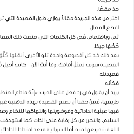
خذ مقضًا.
اختر من هذه الجريدة مقالاً يوازي طول القصيدة التي تري
اقطع المقال.
ثم، وباهتمام، قُص كل الكلمات التي صنعت ذلك المقال
خُضْهَا جيدًا.
بعد ذلك خذ كل أقصوصة واحدة تلو الأخرى أنقلها كُلُّهَا عَل
القصيدة سوف تمثلُ أمَامَكَ. ومَا أَنتَ الآن – كاتب أص
قصيدتك.
فكأنه
يريد أن يقول في رد فعل على الحرب: «إنَّهُ مادام المن
طريقها، فَمِنْ حقنا أن نصنع القصيدة بهذه الذهنية غ
فيها عبثية الدادائية وفوضويتها وانتهاكها للنظام وع
السليم، والتحرر من كل رقابة على الذات كما استهدفت 
اللغة بتفريغها منه. أما السريالية فتعد امتدادا للدا