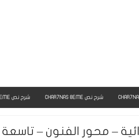
شرح نص CHAR7NAS 8EME
شرح نص CHAR7NAS 9EME
ائية – محور الفنون – تاسعة