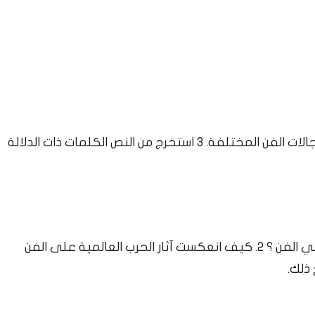
اذكر أشهر أعلام السريالية والدادائية والرمزية في مجالات الفن المختلفة. 3 استخرج من النص الكلمات ذات الدلالة
ماهي العوامل الموضوعية لنشأة التيارات الحديثة في الفن ؟ 2. كيف انعكست آثار الحرب العالمية على الفن