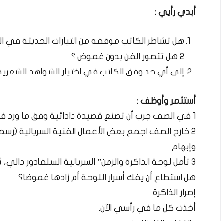
أبدي رأيي :
هل تشاطر الكاتب موقفه من التيارات الحديثة في ال
2 هل تتصور الفن بدون غموض ؟
إلى أي حد وفق الكاتب في اختيار الشواهد الشعرية
أستثمر وأوظف :
1 في الصف جرب أن تصنع قصيدة دادائية وفق ما ورد في النص ما النتيجة ؟ تبادل الرأي مع رفاقك في القسم
2 خارج الصف اجمع بعض الأعمال الفنية السريالية (رسم
وإبهام
3 تأمل لوحة الذاكرة والزمن” السريالية السلفادور دال
هل استطاع أن يفك أسرار اللوحة أم زادها غموضا؟
إصرار الذاكرة
أخذت كل ما في رأسي الآن.