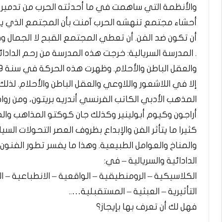
والأنظمة التي ساهمت في ما أحدثته الحرب من تدمير
أحشاء مجتمع تنهشه الحرب آمنت بأن المجتمع الذي ينت
أن تكون ضد الفن. أن تعطي المجتمع القبح لا الجمال و
. المدرسة السريالية: خرجت هذه المدرسة من رحم الداد
إلا في اللاشعور واللاوعي والعقل الباطن والأحلام. لذلك
المذهب الأدبي الكاتب الفرنسي أندريه بريتون، ومن روا
أراجون وكيوم أبولينير وكذلك جان كوكتو المذاهب والم
كثيرا ما يتأثر الفن والإبداع بظروف العصر التحولات الس
والمناخ والعوامل الطبيعية. وهذا ما يفسر تطور الفنون و
الدادائية والسريالية – في:
الكلاسيكية – الرومنطيقية – الواقعية – الانطباعية – ال
التأثيرية – العبثية – المستقبلية…..
فهل لك أن تعرف بها بإيجاز؟