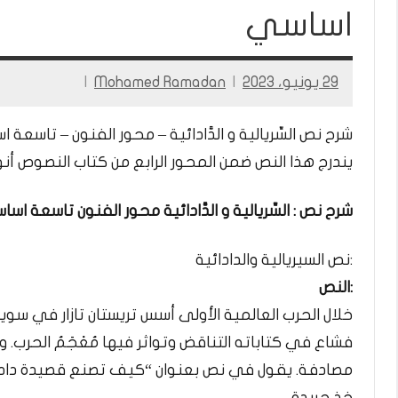
اساسي
29 يونيو، 2023
Mohamed Ramadan
شرح نص السِّريالية و الدَّادائية – محور الفنون – تاسعة
يندرج هذا النص ضمن المحور الرابع من كتاب النصوص أنوار لغة عربية 9 أس
شرح نص : السِّريالية و الدَّادائية محور الفنون تاسعة
:نص السيريالية والدادائية
:النص
خلال الحرب العالمية الأولى أسس تريستان تازار في سويسرا ح
فشاع في كتاباته التناقض وتواثر فيها مُعْجَمُ الحرب.
مصادفة. يقول في نص بعنوان “كيف تصنع قصيدة دادائ
خذ جريدة