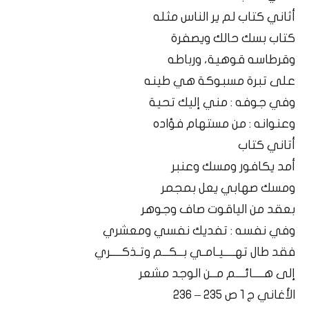
أثاني كتاب لم ير الناس مثله
كتاب بسك حالك ويصفرة
وقرطاسه قوهية، ورباطه
على تبرة مسبوكة هي طينه
وفي جوفه : مني إليك تحية
وعنوانه : من مستهام فؤاده
أتاني كتاب
أمد يكافور ومسك وعنبر
ومسك صهابي يعل بمجمر
بعقد من الياقوت صاف وجوهر
وفي نفسه : تفديك نفسي ومعشري
فقد طال تهــــيـامـي بــكــم وتـذكــــري
إلى هــــائـــم مــن الوجد مشعر
الأغاني ج 1 ص 235 – 236