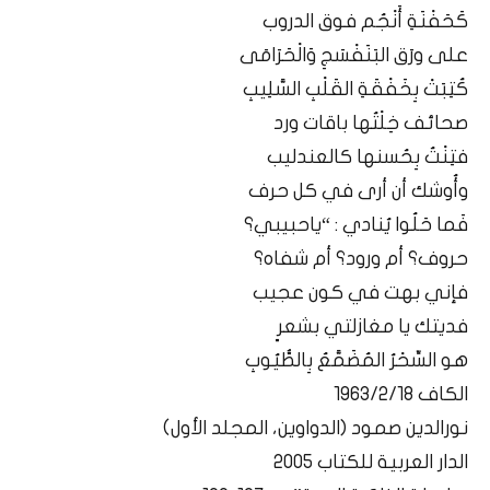
كَحَفْنَةِ أَنْجُم فوق الدروب
على ورَق البَنَفْسَجِ وَالْحَرَامَى
كُتِبَتْ بِخَفْقَةِ القَلْبِ السَّلِيبِ
صحائف خِلْتُها باقات ورد
فتِنْتُ بِحُسنها كالعندليب
وأُوشك أن أرى في كل حرف
فَما حَلُوا يُنادي : “ياحبيبي؟
حروف؟ أم ورود؟ أم شفاه؟
فإني بهت في كون عجيب
فديتك يا مغازلتي بشعرٍ
هو السِّحْرُ المُضَمَّعُ بِالطُّيُوبِ
الكاف 1963/2/18
نورالدين صمود (الدواوين، المجلد الأول)
الدار العربية للكتاب 2005