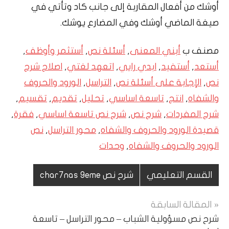
أوشك من أفعال المقاربة إلى جانب كاد وتأتي في
صيغة الماضي أوشك وفي المضارع يوشك.
مصنف ب
أبني المعنى
,
أسئلة نص
,
أستثمر وأوظف
,
أستعد
,
أستفيد
,
ابدي رايي
,
اتعهد لغتي
,
اصلاح شرح
نص
,
الإجابة على أسئلة نص
,
التراسل
,
الورود والحروف
والشفاه
,
انتج
,
تاسعة اساسي
,
تحليل
,
تقديم
,
تقسيم
,
شرح المفردات
,
شرح نص
,
شرح نص تاسعة اساسي
,
فقرة
,
قصيدة الورود والحروف والشفاه
,
محور التراسل
,
نص
الورود والحروف والشفاه
,
وحدات
القسم التعليمي
شرح نص char7nas 9eme
تصفّح
المقالة السابقة
شرح نص مسؤولية الشباب – محور التراسل – تاسعة
المقالات