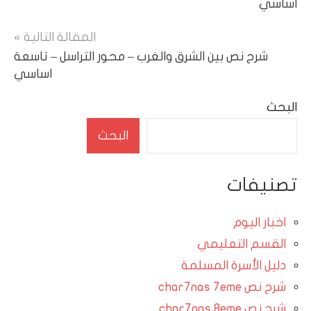
اساسي
المقالة التالية
شرح نص بين الشرق والغرب – محور التراسل – تاسعة
اساسي
البحث
البحث
تصنيفات
اخبار اليوم
القسم التعليمي
دليل الأسرة المسلمة
شرح نص char7nas 7eme
شرح نص char7nas 8eme