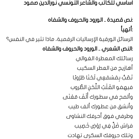
اساسي للكاتب والشاعر التونسي نورالدين صمود
:نص قصيدة .. الورود والحروف والشفاه
:أتهيأ
الرسائل الورقية الإرساليات الرقمية، ماذا تثير في النفس؟
:النص الشعري .. الورود والحروف والشفاه
رسائلك المعطرة الغوالي
أهازيج من العطر السكيب
تَصُبُّ بِمَسْمَعِي لَحْنَا طَرُوبًا
فيهفو القَلْبُ اللَّحْنِ الطَّروب
وألمح في سطورك أَلْفَ مَعْنَى
وأنشق من عطورك ألف طيب
وطرفي فوق أحرفك النشاوى
فراش ضَلَّ فِي رَوْضِ خَصِيب
وتلك حروفك السكرى تهادت