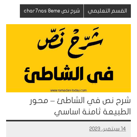
القسم التعليمي
شرح نص char7nas 8eme
شرح نص في الشاطئ – محور
الطبيعة ثامنة اساسي
14 سبتمبر، 2023
Mohamed