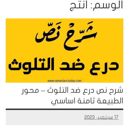
الوسم:
انتج
شرح نص درع ضد التلوث – محور
الطبيعة ثامنة اساسي
17 سبتمبر، 2023
Mohamed