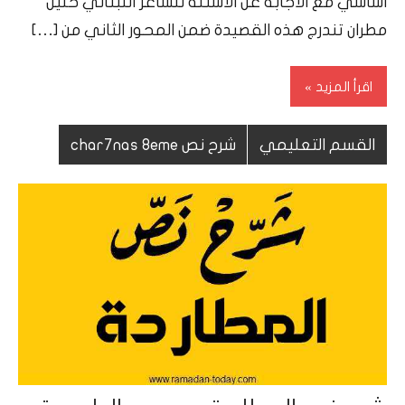
اساسي مع الاجابة عن الاسئلة للشاعر اللبناني خليل
مطران تندرج هذه القصيدة ضمن المحور الثاني من […]
اقرأ المزيد
القسم التعليمي
شرح نص char7nas 8eme