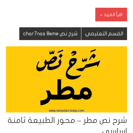
اقرأ المزيد
القسم التعليمي
شرح نص char7nas 8eme
شرح نص مطر – محور الطبيعة ثامنة
اساسي