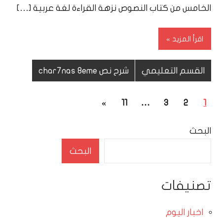
الخامس من كتاب النصوص نزهة القراءة لغة عربية […]
اقرأ المزيد
القسم التعليمي
شرح نص char7nas 8eme
تعدد
المقالات
»
11
…
3
2
1
صفحات
التالية
البحث
المقالات
البحث
تصنيفات
اخبار اليوم