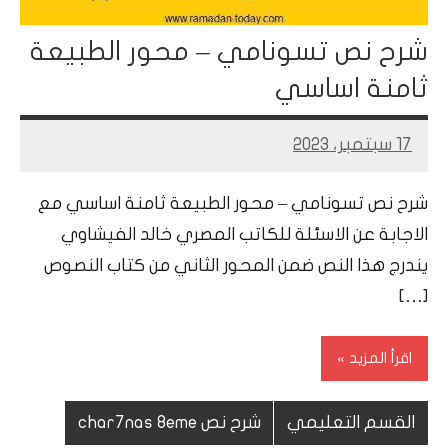
شرح نص تسونامي – محور الطبيعة
ثامنة اساسي
17 سبتمبر، 2023
Mohamed
Ramadan
شرح نص تسونامي – محور الطبيعة ثامنة اساسي مع
الاجابة عن الاسئلة للكاتب المصري خالد الفيشاوي
يندرج هذا النص ضمن المحور الثاني من كتاب النصوص
[…]
اقرأ المزيد
القسم التعليمي
شرح نص char7nas 8eme