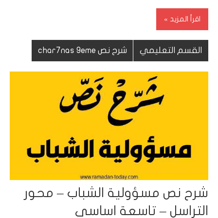
اقرأ المزيد
القسم التعليمي
شرح نص char7nas 9eme
شرح نص مسؤولية الشباب – محور
التراسل – تاسعة اساسي