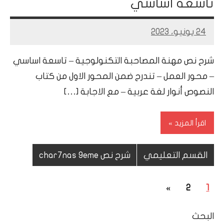
تاسعة اساسي
24 يونيو، 2023
Mohamed
Ramadan
شرح نص مهنة المصاحبة التكنولوجية – تاسعة اساسي
– محور العمل – تندرج ضمن المحور الاول من كتاب
النصوص أنوار لغة عربية – مع الاجابة […]
اقرأ المزيد
القسم التعليمي
شرح نص char7nas 9eme
تعدد
المقالات
»
2
1
صفحات
التالية
البحث
المقالات