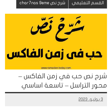
القسم التعليمي
شرح نص char7nas 9eme
شرح نص حب في زمن الفاكس –
محور التراسل – تاسعة اساسي
3 يوليو، 2023
Mohamed
Ramadan